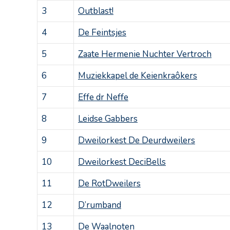
3
Outblast!
4
De Feintsjes
5
Zaate Hermenie Nuchter Vertroch
6
Muziekkapel de Keienkraôkers
7
Effe dr Neffe
8
Leidse Gabbers
9
Dweilorkest De Deurdweilers
10
Dweilorkest DeciBells
11
De RotDweilers
12
D’rumband
13
De Waalnoten