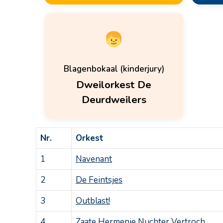
Blagenbokaal (kinderjury)
Dweilorkest De
Deurdweilers
Nr.
Orkest
1
Navenant
2
De Feintsjes
3
Outblast!
4
Zaate Hermenie Nuchter Vertroch