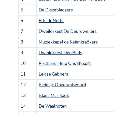
5
De Diezeblaozers
6
Effe dr Neffe
7
Dweilorkest De Deurdweilers
8
Muziekkapel de Keienkraôkers
9
Dweilorkest DeciBells
10
Pretband Help Ons Bloaz'n
11
Leidse Gabbers
12
Redelijk Onverantwoord
13
Blaos Mar Raok
14
De Waalnoten