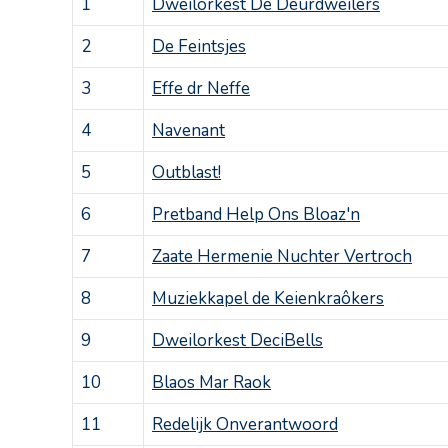
1
Dweilorkest De Deurdweilers
2
De Feintsjes
3
Effe dr Neffe
4
Navenant
5
Outblast!
6
Pretband Help Ons Bloaz'n
7
Zaate Hermenie Nuchter Vertroch
8
Muziekkapel de Keienkraôkers
9
Dweilorkest DeciBells
10
Blaos Mar Raok
11
Redelijk Onverantwoord