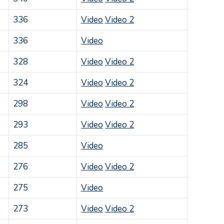
336
Video
Video 2
336
Video
328
Video
Video 2
324
Video
Video 2
298
Video
Video 2
293
Video
Video 2
285
Video
276
Video
Video 2
275
Video
273
Video
Video 2