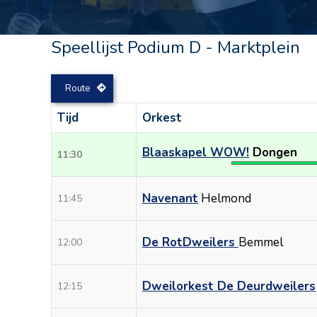
Speellijst Podium D - Marktplein
Route
Tijd
Orkest
Blaaskapel WOW!
Dongen
11:30
Navenant
Helmond
11:45
De RotDweilers
Bemmel
12:00
Dweilorkest De Deurdweilers
12:15