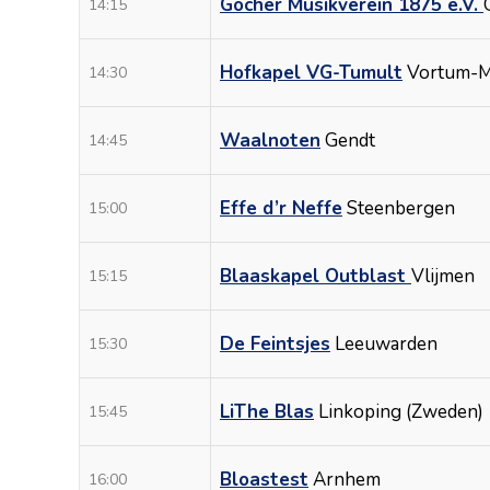
Gocher Musikverein 1875 e.V.
14:15
Hofkapel VG-Tumult
Vortum-M
14:30
Waalnoten
Gendt
14:45
Effe d’r Neffe
Steenbergen
15:00
Blaaskapel Outblast
Vlijmen
15:15
De Feintsjes
Leeuwarden
15:30
LiThe Blas
Linkoping (Zweden)
15:45
Bloastest
Arnhem
16:00