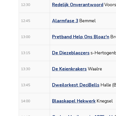
Redelijk Onverantwoord
Voors
12:30
Alarmfase 3
Bemmel
12:45
Pretband Help Ons Bloaz'n
Br
13:00
De Diezeblaozers
s-Hertogen
13:15
De Keienkrakers
Waalre
13:30
Dweilorkest DeciBells
Halle (B
13:45
Blaaskapel Hekwerk
Knegsel
14:00