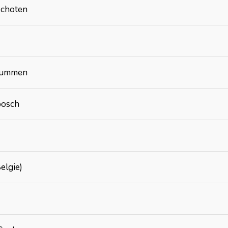
choten
ummen
bosch
elgie)