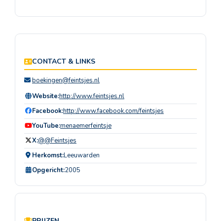
CONTACT & LINKS
boekingen@feintsjes.nl
Website:
http://www.feintsjes.nl
Facebook:
http://www.facebook.com/feintsjes
YouTube:
menaemerfeintsje
X:
@@Feintsjes
Herkomst:
Leeuwarden
Opgericht:
2005
PRIJZEN