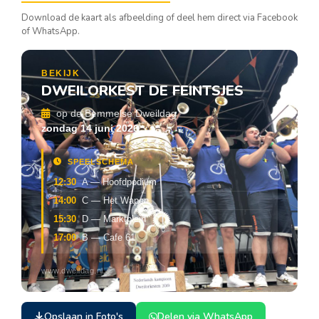
Download de kaart als afbeelding of deel hem direct via Facebook
of WhatsApp.
BEKIJK
DWEILORKEST DE FEINTSJES
op de Bemmelse Dweildag
zondag 14 juni 2026
SPEELSCHEMA
12:30
A — Hoofdpodium
14:00
C — Het Wapen
15:30
D — Marktplein
17:00
B — Cafe 61
www.dweildag.nl
Opslaan in Foto's
Delen via WhatsApp