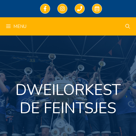
Ga
naar
de
inhoud
MENU
DWEILORKEST
DE FEINTSJES