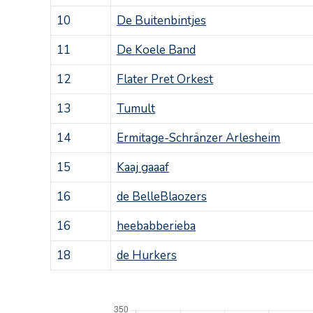
10
De Buitenbintjes
11
De Koele Band
12
Flater Pret Orkest
13
Tumult
14
Ermitage-Schränzer Arlesheim
15
Kaaj gaaaf
16
de BelleBlaozers
16
heebabberieba
18
de Hurkers