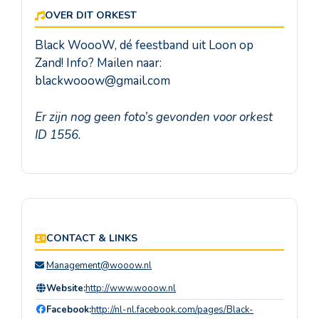
OVER DIT ORKEST
Black WoooW, dé feestband uit Loon op
Zand! Info? Mailen naar:
blackwooow@gmail.com
Er zijn nog geen foto’s gevonden voor orkest
ID 1556.
CONTACT & LINKS
Management@wooow.nl
Website:
http://www.wooow.nl
Facebook:
http://nl-nl.facebook.com/pages/Black-