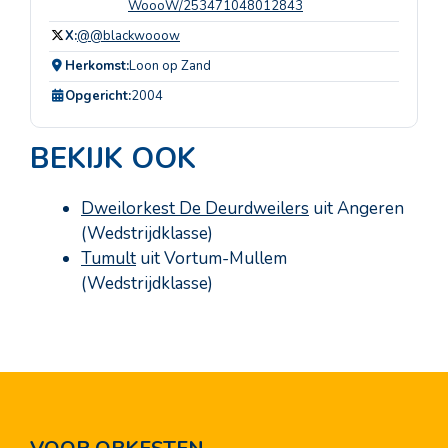
WoooW/253471048012843
X:
@@blackwooow
Herkomst:
Loon op Zand
Opgericht:
2004
BEKIJK OOK
Dweilorkest De Deurdweilers
uit Angeren
(Wedstrijdklasse)
Tumult
uit Vortum-Mullem
(Wedstrijdklasse)