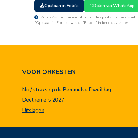
Opslaan in Foto's
Delen via WhatsApp
WhatsApp en Facebook tonen de speelschema-afbeelding a
"Opslaan in Foto's" → kies "Foto's" in het deelvenster.
VOOR ORKESTEN
Nu / straks op de Bemmelse Dweildag
Deelnemers 2027
Uitslagen