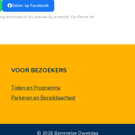
Delen op Facebook
utomatisch als preview bij je bericht. Op iPhone: tik
VOOR BEZOEKERS
Tijden en Programma
Parkeren en Bereikbaarheid
© 2026 Bemmelse Dweildag