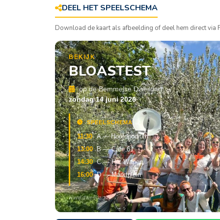
DEEL HET SPEELSCHEMA
Download de kaart als afbeelding of deel hem direct vi
BEKIJK
BLOASTEST
op de Bemmelse Dweildag
zondag 14 juni 2026
SPEELSCHEMA
11:30
A — Hoofdpodium
13:00
B — Cafe 61
14:30
C — Het Wapen
16:00
D — Marktplein
www.dweildag.nl