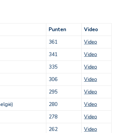
Punten
Video
361
Video
341
Video
335
Video
306
Video
295
Video
elgië)
280
Video
278
Video
262
Video