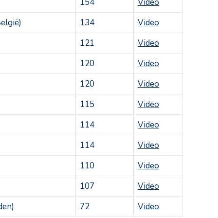
154
Video
elgië)
134
Video
121
Video
120
Video
120
Video
115
Video
114
Video
114
Video
110
Video
107
Video
den)
72
Video