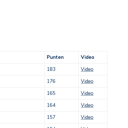
Punten
Video
183
Video
176
Video
165
Video
164
Video
157
Video