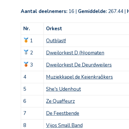
Aantal deelnemers:
16 |
Gemiddelde:
267.44 |
Nr.
Orkest
1
Outblast!
2
Dweilorkest D (h)opmaten
3
Dweilorkest De Deurdweilers
4
Muziekkapel de Keienkraôkers
5
She's Udenhout
6
Ze Quaffeurz
7
De Feestbende
8
Vijos Small Band