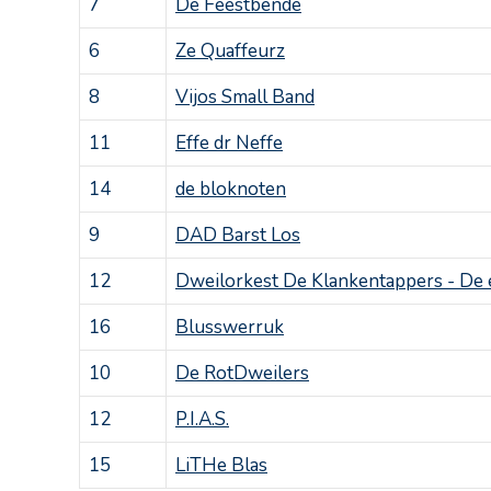
7
De Feestbende
6
Ze Quaffeurz
8
Vijos Small Band
11
Effe dr Neffe
14
de bloknoten
9
DAD Barst Los
12
Dweilorkest De Klankentappers - De e
16
Blusswerruk
10
De RotDweilers
12
P.I.A.S.
15
LiTHe Blas