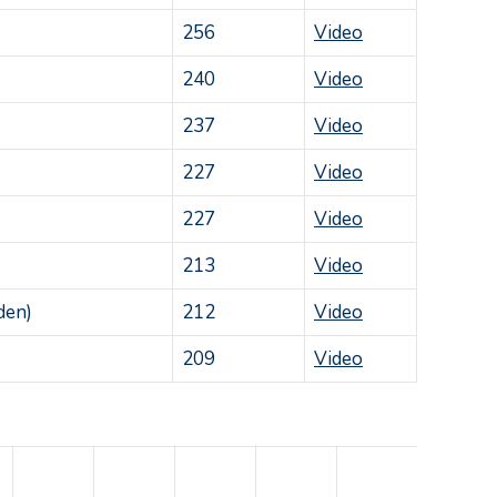
256
Video
240
Video
237
Video
227
Video
227
Video
213
Video
den)
212
Video
209
Video