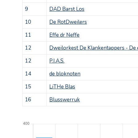
9
DAD Barst Los
10
De RotDweilers
11
Effe dr Neffe
12
Dweilorkest De Klankentappers - De e
12
P.I.A.S.
14
de bloknoten
15
LiTHe Blas
16
Blusswerruk