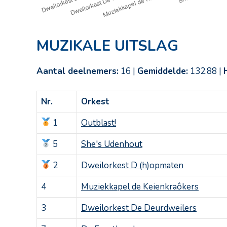
MUZIKALE UITSLAG
Aantal deelnemers:
16 |
Gemiddelde:
132.88 |
Nr.
Orkest
1
Outblast!
5
She's Udenhout
2
Dweilorkest D (h)opmaten
4
Muziekkapel de Keienkraôkers
3
Dweilorkest De Deurdweilers