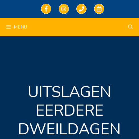
Ga
naar
de
inhoud
MENU
UITSLAGEN
EERDERE
DWEILDAGEN